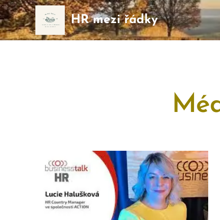
HR mezi řádky
Méd