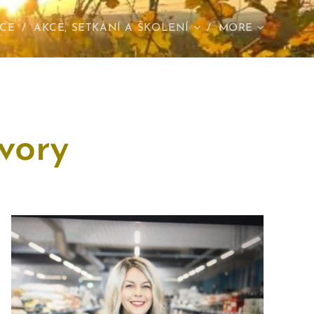
CE
AKCE, SETKÁNÍ A ŠKOLENÍ
MORE
vory