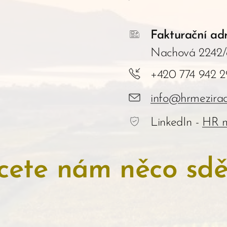
Fakturační adr
Nachová 2242/8
+420 774 942 
info@hrmezirad
LinkedIn -
HR m
cete nám něco sděl