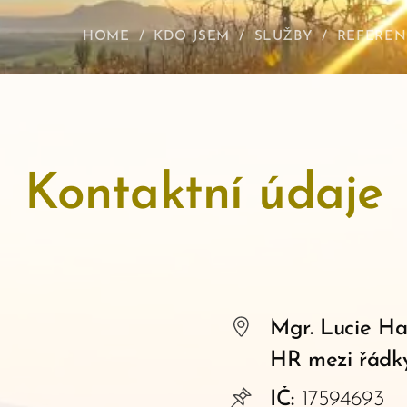
HOME
KDO JSEM
SLUŽBY
REFEREN
Kontaktní údaje
Mgr. Lucie Ha
HR mezi řádk
IČ:
17594693