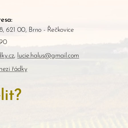
esa:
, 621 00, Brno - Řečkovice
290
ky.cz
,
lucie.halus@gmail.com
ezi řádky
it?